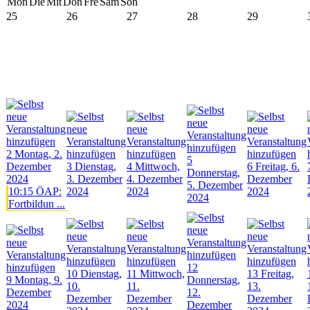
Mon
Die
Mit
Don
Fre
Sam
Son
25
26
27
28
29
2
Montag, 2.
5
Dezember
3
Dienstag,
4
Mittwoch,
6
Freitag, 6.
Donnerstag,
2024
3. Dezember
4. Dezember
Dezember
5. Dezember
10:15 ÖAP:
2024
2024
2024
2024
Fortbildun ...
12
10
Dienstag,
11
Mittwoch,
13
Freitag,
9
Montag, 9.
Donnerstag,
10.
11.
13.
Dezember
12.
Dezember
Dezember
Dezember
2024
Dezember