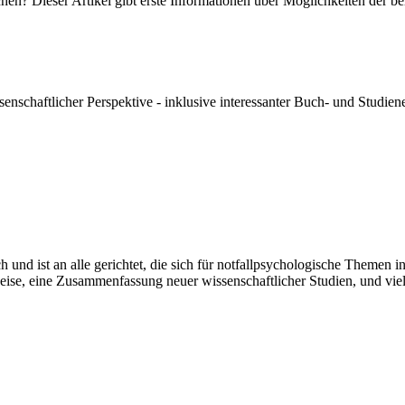
chen? Dieser Artikel gibt erste Informationen über Möglichkeiten der 
ssenschaftlicher Perspektive - inklusive interessanter Buch- und Studi
und ist an alle gerichtet, die sich für notfallpsychologische Themen in
weise, eine Zusammenfassung neuer wissenschaftlicher Studien, und vie