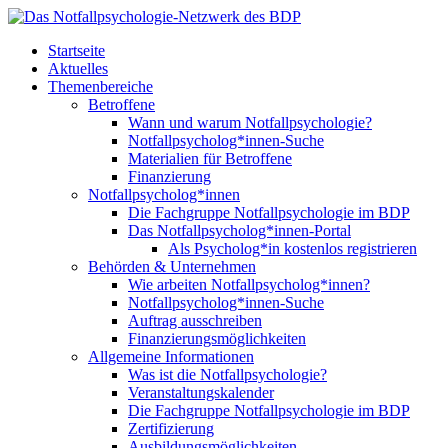
Startseite
Aktuelles
Themenbereiche
Betroffene
Wann und warum Notfallpsychologie?
Notfallpsycholog*innen-Suche
Materialien für Betroffene
Finanzierung
Notfallpsycholog*innen
Die Fachgruppe Notfallpsychologie im BDP
Das Notfallpsycholog*innen-Portal
Als Psycholog*in kostenlos registrieren
Behörden & Unternehmen
Wie arbeiten Notfallpsycholog*innen?
Notfallpsycholog*innen-Suche
Auftrag ausschreiben
Finanzierungsmöglichkeiten
Allgemeine Informationen
Was ist die Notfallpsychologie?
Veranstaltungskalender
Die Fachgruppe Notfallpsychologie im BDP
Zertifizierung
Ausbildungsmöglichkeiten