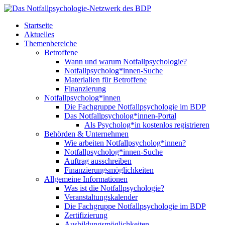
Startseite
Aktuelles
Themenbereiche
Betroffene
Wann und warum Notfallpsychologie?
Notfallpsycholog*innen-Suche
Materialien für Betroffene
Finanzierung
Notfallpsycholog*innen
Die Fachgruppe Notfallpsychologie im BDP
Das Notfallpsycholog*innen-Portal
Als Psycholog*in kostenlos registrieren
Behörden & Unternehmen
Wie arbeiten Notfallpsycholog*innen?
Notfallpsycholog*innen-Suche
Auftrag ausschreiben
Finanzierungsmöglichkeiten
Allgemeine Informationen
Was ist die Notfallpsychologie?
Veranstaltungskalender
Die Fachgruppe Notfallpsychologie im BDP
Zertifizierung
Ausbildungsmöglichkeiten