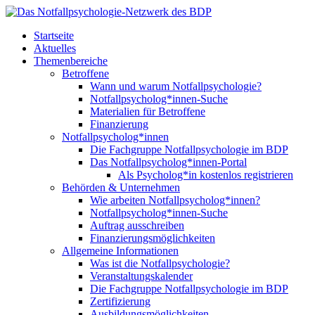
Startseite
Aktuelles
Themenbereiche
Betroffene
Wann und warum Notfallpsychologie?
Notfallpsycholog*innen-Suche
Materialien für Betroffene
Finanzierung
Notfallpsycholog*innen
Die Fachgruppe Notfallpsychologie im BDP
Das Notfallpsycholog*innen-Portal
Als Psycholog*in kostenlos registrieren
Behörden & Unternehmen
Wie arbeiten Notfallpsycholog*innen?
Notfallpsycholog*innen-Suche
Auftrag ausschreiben
Finanzierungsmöglichkeiten
Allgemeine Informationen
Was ist die Notfallpsychologie?
Veranstaltungskalender
Die Fachgruppe Notfallpsychologie im BDP
Zertifizierung
Ausbildungsmöglichkeiten