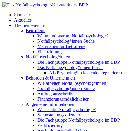
Startseite
Aktuelles
Themenbereiche
Betroffene
Wann und warum Notfallpsychologie?
Notfallpsycholog*innen-Suche
Materialien für Betroffene
Finanzierung
Notfallpsycholog*innen
Die Fachgruppe Notfallpsychologie im BDP
Das Notfallpsycholog*innen-Portal
Als Psycholog*in kostenlos registrieren
Behörden & Unternehmen
Wie arbeiten Notfallpsycholog*innen?
Notfallpsycholog*innen-Suche
Auftrag ausschreiben
Finanzierungsmöglichkeiten
Allgemeine Informationen
Was ist die Notfallpsychologie?
Veranstaltungskalender
Die Fachgruppe Notfallpsychologie im BDP
Zertifizierung
Ausbildungsmöglichkeiten