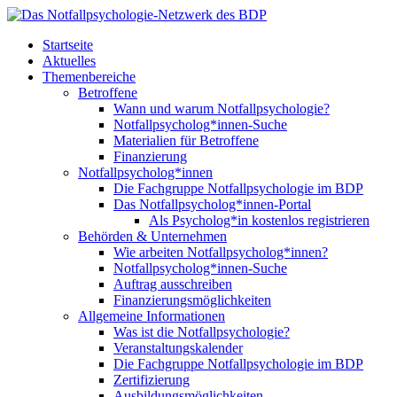
Startseite
Aktuelles
Themenbereiche
Betroffene
Wann und warum Notfallpsychologie?
Notfallpsycholog*innen-Suche
Materialien für Betroffene
Finanzierung
Notfallpsycholog*innen
Die Fachgruppe Notfallpsychologie im BDP
Das Notfallpsycholog*innen-Portal
Als Psycholog*in kostenlos registrieren
Behörden & Unternehmen
Wie arbeiten Notfallpsycholog*innen?
Notfallpsycholog*innen-Suche
Auftrag ausschreiben
Finanzierungsmöglichkeiten
Allgemeine Informationen
Was ist die Notfallpsychologie?
Veranstaltungskalender
Die Fachgruppe Notfallpsychologie im BDP
Zertifizierung
Ausbildungsmöglichkeiten